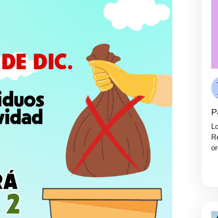
P
Lo
Re
or