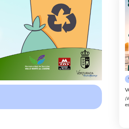
V
¡
es