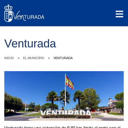
Venturada
>
>
INICIO
EL MUNICIPIO
VENTURADA
Venturada tiene una extensión de 9.80 km limita al norte con el