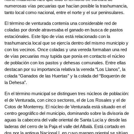
numerosas vías pecuarias que hacían posible la trashumancia,
tanto local como nacional, entre el norte y el sur peninsulares.
El término de venturada contenía una considerable red de
coladas por donde atravesaba el ganado en busca de pastos
estaciónales. Este tipo de vías está relacionado con la
trashumancia local que se ejercía dentro del mismo municipio y
con los vecinos. Once coladas y una vereda formaban una red
de vías pecuarias muy tupida que ponía en contacto el núcleo
de población con los pastos y dehesas comunales. Entre ellas
destacan por su importancia relativa la vereda “Los Llanos”, la
colada “Ganados de las Huertas” y la colada del “Boquerón de
la Dehesa”.
En el término municipal se distinguen tres núcleos de población:
el de Venturada, con cinco sectores, el de Los Rosales y el de
Cotos de Monterrey. El núcleo de Venturada está situado en el
centro geográfico del municipio, dominando sobre la divisoria de
aguas la cabecera del valle oriental de Santa Lucía y desde las
laderas del cerro de la Paja el valle del Albalá. Está cortado en
dos por la antigua Nacional I, en cuyo margen oriental se sitúan