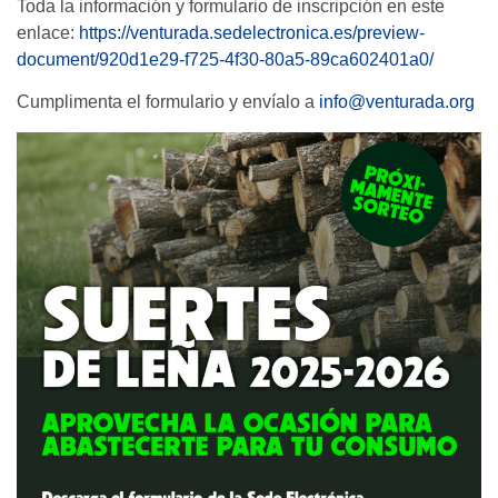
Toda la información y formulario de inscripción en este
enlace:
https://venturada.
sedelectronica.es/preview-
document/920d1e29-f725-4f30-
80a5-89ca602401a0/
Cumplimenta el formulario y envíalo a
info@venturada.org