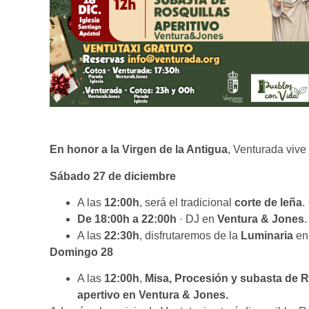
En honor a la Virgen de la Antigua
, Venturada vive
Sábado 27 de diciembre
A las
12:00h
, será el tradicional
corte de leña
.
De 18:00h a 22:00h
· DJ en
Ventura & Jones
.
A las
22:30h
, disfrutaremos de la
Luminaria
en
Domingo 28
A las
12:00h
,
Misa, Procesión y subasta de R
apertivo en Ventura & Jones.