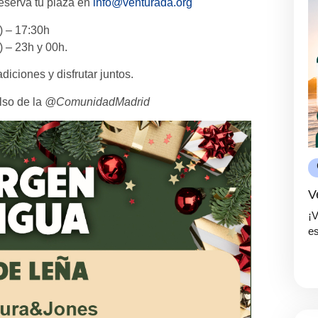
Reserva tu plaza en
info@venturada.org
) – 17:30h
) – 23h y 00h.
iciones y disfrutar juntos.
lso de la
@ComunidadMadrid
V
¡
es