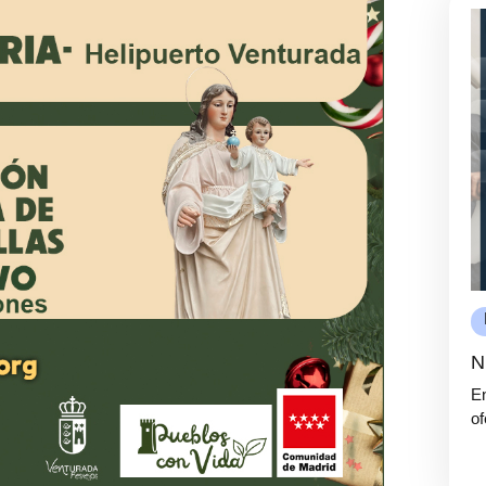
N
En
of