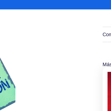
Com
Más