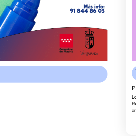
P
Lo
Re
or