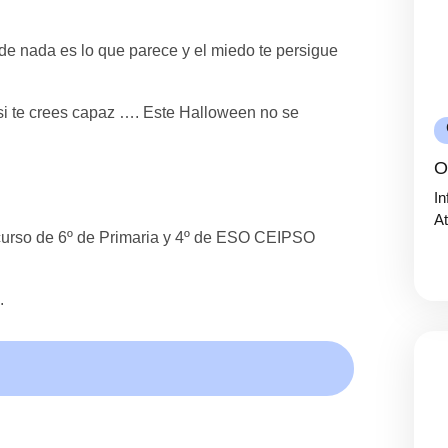
nde nada es lo que parece y el miedo te persigue
 si te crees capaz …. Este Halloween no se
O
In
At
e curso de 6º de Primaria y 4º de ESO CEIPSO
.