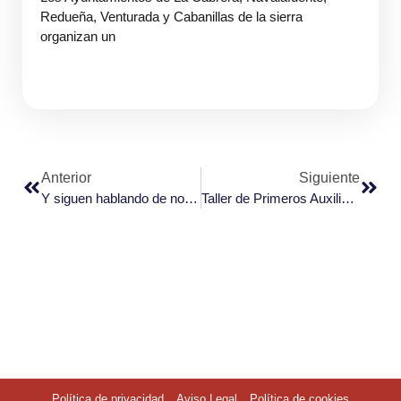
Redueña, Venturada y Cabanillas de la sierra
organizan un
Anterior
Siguiente
Y siguen hablando de nosotros… (Y de momento bien)
Taller de Primeros Auxilios: Bebés, Niños y Adultos
Política de privacidad
Aviso Legal
Política de cookies