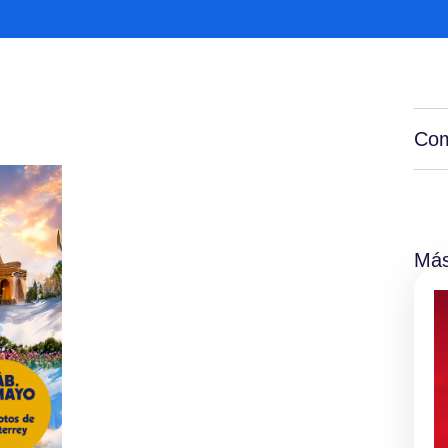
Com
Más