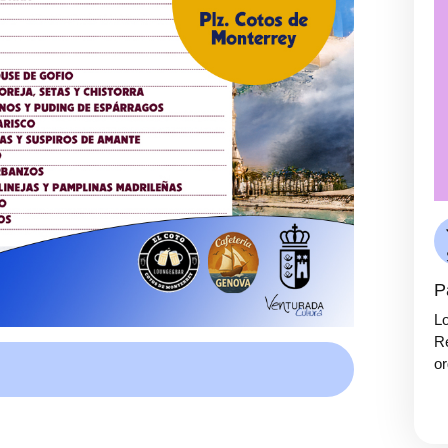
P
Lo
Re
or