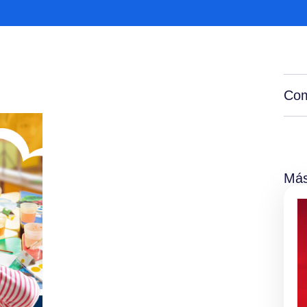
Com
Más