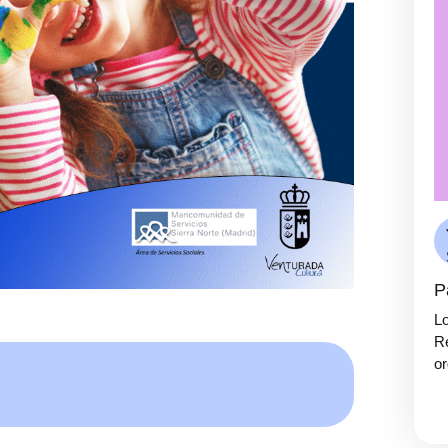
P
Lo
Re
or