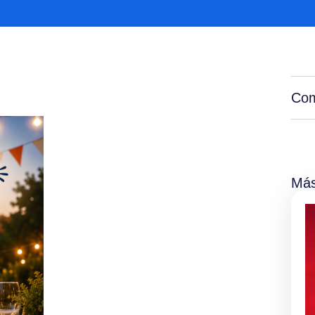
Com
Más