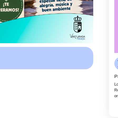
P
Lo
Re
or