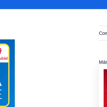
Com
Más