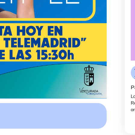
P
Lo
Re
or