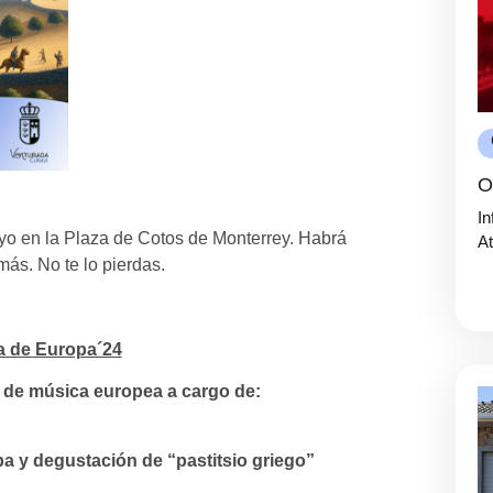
O
In
ayo en la Plaza de Cotos de Monterrey. Habrá
At
ás. No te lo pierdas.
a de Europa´24
o de música europea a cargo de:
 y degustación de “pastitsio griego”