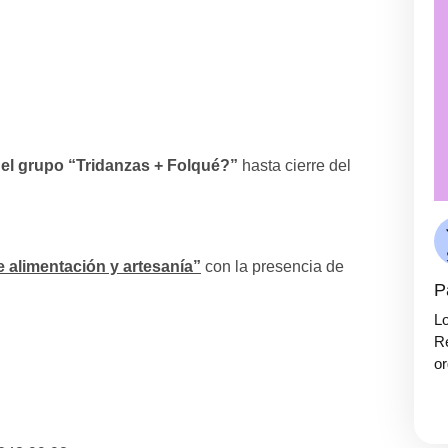
del grupo “Tridanzas + Folqué?”
hasta cierre del
alimentación y artesanía”
con la presencia de
P
Lo
Re
or