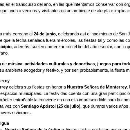
as en el transcurso del año, en las que intentamos conservar con or
, que unen a vecinos y visitantes en un ambiente de alegría e implic
na más cercano al
24 de junio,
celebrando así el nacimiento de San J
e que la fecha señalada fuera miércoles, las fiestas tal y como las 
icipio
, además, suelen comenzar con el fin del año escolar, con lo
rano.
an de
música, actividades culturales y deportivas, juegos para tod
su ambiente acogedor y festivo, y por ser, probablemente, la fiesta m
errey
rrey
celebra sus fiestas en honor a
Nuestra Señora de Monterrey
.
n espacios municipales. La festividad cuenta con una gran participa
rácter entrañable la convierte en una cita imprescindible para la comu
sta vez con
Santiago Apóstol (25 de julio),
que durante varios años h
jueves o viernes.
tigua
na,
Nuestra Señora de la Antigua
. Estas fiestas destacan por su gr