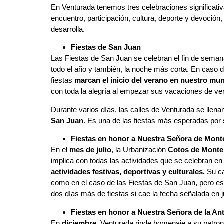
En Venturada tenemos tres celebraciones significativ
encuentro, participación, cultura, deporte y devoción
desarrolla.
Fiestas de San Juan
Las Fiestas de San Juan se celebran el fin de sema
todo el año y también, la noche más corta. En caso d
fiestas
marcan el inicio del verano en nuestro mun
con toda la alegría al empezar sus vacaciones de ve
Durante varios días, las calles de Venturada se llen
San Juan
. Es una de las fiestas más esperadas por 
Fiestas en honor a Nuestra Señora de Mont
En el
mes de julio
, la Urbanización
Cotos de Monte
implica con todas las actividades que se celebran e
actividades festivas, deportivas y culturales.
Su ca
como en el caso de las Fiestas de San Juan, pero e
dos días más de fiestas si cae la fecha señalada en 
Fiestas en honor a Nuestra Señora de la An
En
diciembre
, Venturada rinde homenaje a su patro