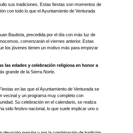
gullo sus tradiciones. Estas fiestas son momentos de
ación con todo lo que el Ayuntamiento de Venturada
uan Bautista, precedida por el día con más luz de
conocemos, comenzarán el viernes anterior. Estas
 que los jóvenes tienen un motivo más para empezar
as las edades y celebración religiosa en honor a
ás grande de la Sierra Norte.
 Fiestas en las que el Ayuntamiento de Venturada se
ción vecinal y un programa muy completo con
nidad. Su celebración en el calendario, se realiza
a sido festivo nacional, lo que suele implicar uno o
an devoción popular y por la combinación de tradición